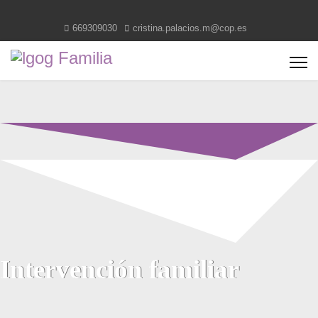
669309030
cristina.palacios.m@cop.es
Intervención familiar